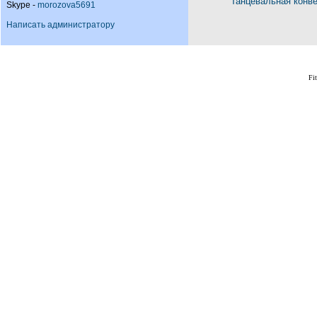
Танцевальная конв
Skype -
morozova5691
Написать администратору
Fi