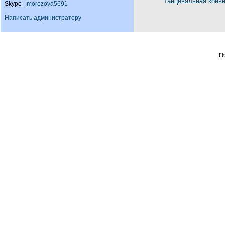
Танцевальная конв
Skype -
morozova5691
Написать администратору
Fi