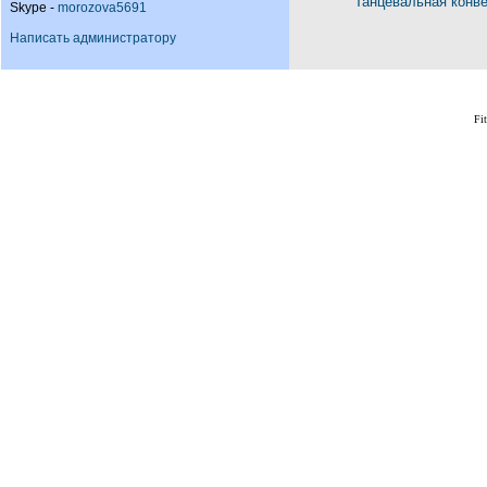
Танцевальная конв
Skype -
morozova5691
Написать администратору
Fi