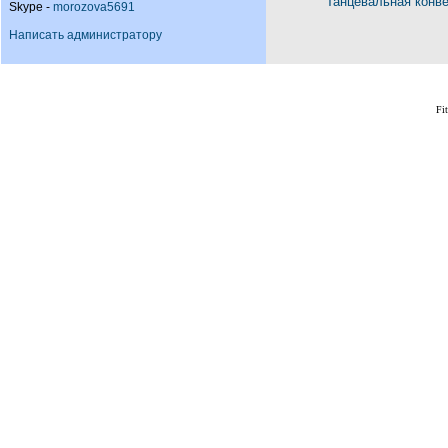
Танцевальная конв
Skype -
morozova5691
Написать администратору
Fi