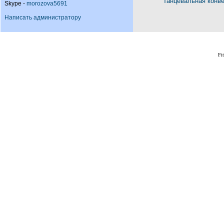
Танцевальная конв
Skype -
morozova5691
Написать администратору
Fi