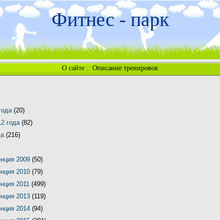
Фитнес - парк
О сайте
::
Описание тренировок
 года
(20)
12 года
(82)
да
(216)
енция 2009
(50)
енция 2010
(79)
енция 2011
(499)
енция 2013
(119)
енция 2014
(94)