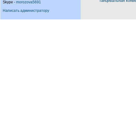
Танцевальная конв
Skype -
morozova5691
Написать администратору