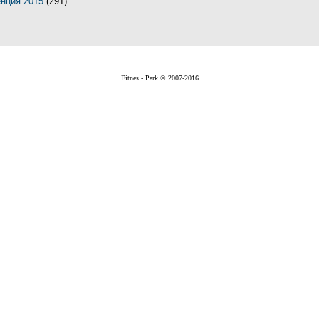
енция 2015
(291)
Fitnes - Park © 2007-2016