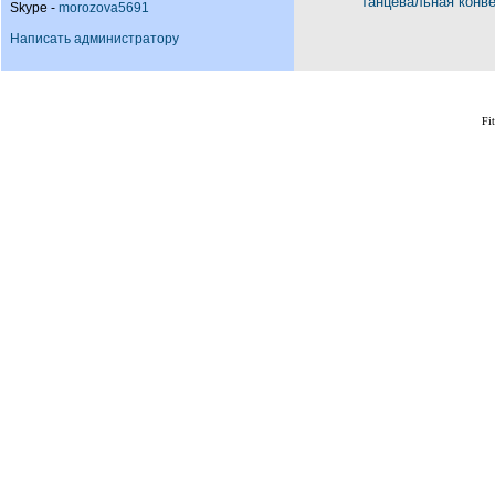
Танцевальная конв
Skype -
morozova5691
Написать администратору
Fi