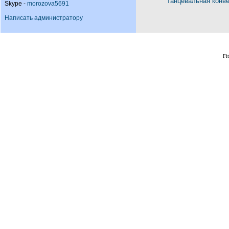
Танцевальная конв
Skype -
morozova5691
Написать администратору
Fi