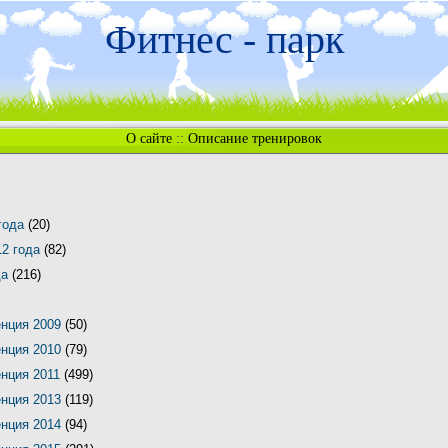
Фитнес - парк
О сайте
::
Описание тренировок
 года
(20)
12 года
(82)
да
(216)
енция 2009
(50)
енция 2010
(79)
енция 2011
(499)
енция 2013
(119)
енция 2014
(94)