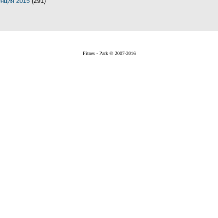
енция 2015
(291)
Fitnes - Park © 2007-2016