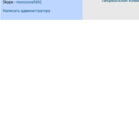
Танцевальная конв
Skype -
morozova5691
Написать администратору