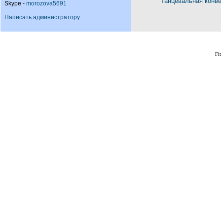
Танцевальная конв
Skype -
morozova5691
Написать администратору
Fi