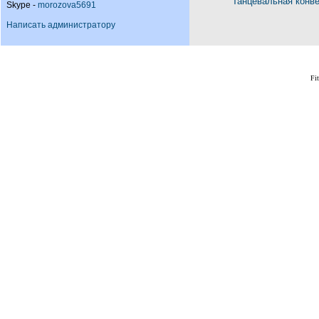
Танцевальная конв
Skype -
morozova5691
Написать администратору
Fi