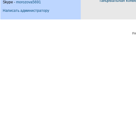
Танцевальная конв
Skype -
morozova5691
Написать администратору
Fi