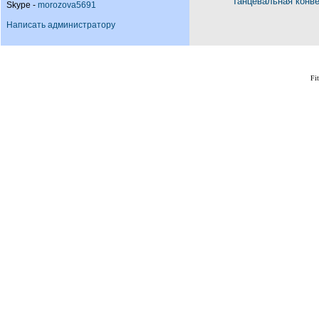
Танцевальная конв
Skype -
morozova5691
Написать администратору
Fi