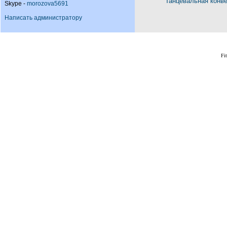
Танцевальная конв
Skype -
morozova5691
Написать администратору
Fi