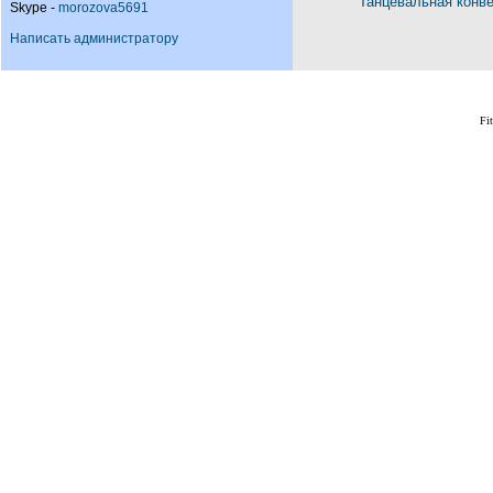
Танцевальная конв
Skype -
morozova5691
Написать администратору
Fi