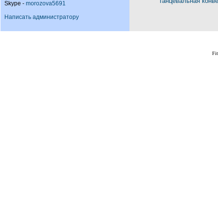
Танцевальная конв
Skype -
morozova5691
Написать администратору
Fi