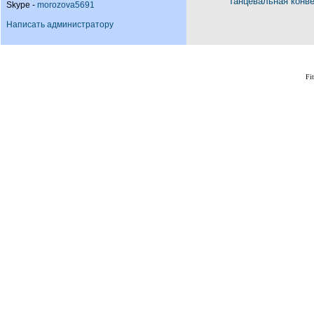
Танцевальная конв
Skype -
morozova5691
Написать администратору
Fi