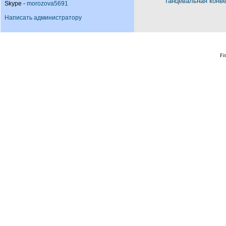
Танцевальная конв
Skype -
morozova5691
Написать администратору
Fi