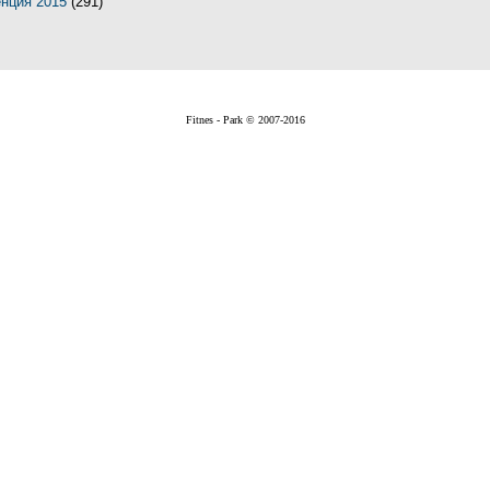
енция 2015
(291)
Fitnes - Park © 2007-2016