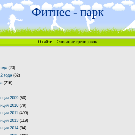
Фитнес - парк
О сайте
::
Описание тренировок
 года
(20)
12 года
(82)
да
(216)
енция 2009
(50)
енция 2010
(79)
енция 2011
(499)
енция 2013
(119)
енция 2014
(94)