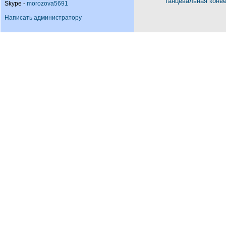
Танцевальная конв
Skype -
morozova5691
Написать администратору